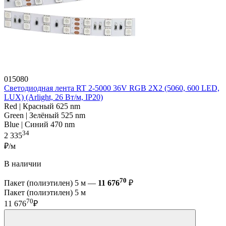
015080
Светодиодная лента RT 2-5000 36V RGB 2X2 (5060, 600 LED,
LUX) (Arlight, 26 Вт/м, IP20)
Red | Красный 625 nm
Green | Зелёный 525 nm
Blue | Синий 470 nm
34
2 335
₽/м
В наличии
70
Пакет (полиэтилен) 5 м —
11 676
₽
Пакет (полиэтилен) 5 м
70
11 676
₽