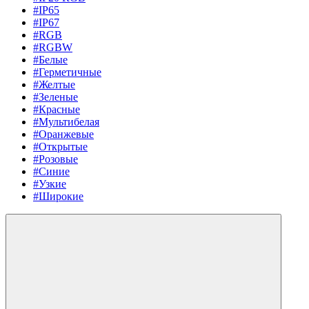
#IP65
#IP67
#RGB
#RGBW
#Белые
#Герметичные
#Желтые
#Зеленые
#Красные
#Мультибелая
#Оранжевые
#Открытые
#Розовые
#Синие
#Узкие
#Широкие