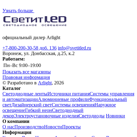
Узнать больше
официальный дилер Arlight
+7-800-200-30-58 доб. 136
info@svetitled.ru
Воронеж, ул. Донбасская, д.25, к.2
Работаем:
Пн–Вс
9:00–19:00
Показать все магазины
Правовая информация
© Разработано в
Arlight
, 2026
Каталог
Светодиодные ленты
Источники питания
Системы управления
и автоматизации
Алюминиевые профили
Функциональный
свет
Дизайнерский свет
Системы освещения
Наружное
освещение
Гибкий неон
Светодиодный
декор
Электроустановочные изделия
Светодиоды
Новинки
О компании
О нас
Производство
Новости
Проекты
Информация