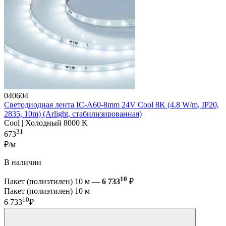
040604
Светодиодная лента IC-A60-8mm 24V Cool 8K (4.8 W/m, IP20,
2835, 10m) (Arlight, стабилизированная)
Cool | Холодный 8000 K
31
673
₽/м
В наличии
10
Пакет (полиэтилен) 10 м —
6 733
₽
Пакет (полиэтилен) 10 м
10
6 733
₽