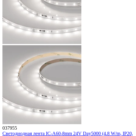
037955
Светодиодная лента IC-A60-8mm 24V Day5000 (4.8 W/m, IP20,