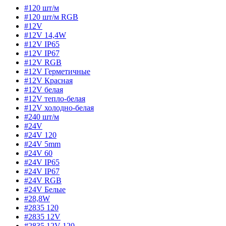
#120 шт/м
#120 шт/м RGB
#12V
#12V 14,4W
#12V IP65
#12V IP67
#12V RGB
#12V Герметичные
#12V Красная
#12V белая
#12V тепло-белая
#12V холодно-белая
#240 шт/м
#24V
#24V 120
#24V 5mm
#24V 60
#24V IP65
#24V IP67
#24V RGB
#24V Белые
#28,8W
#2835 120
#2835 12V
#2835 12V 120