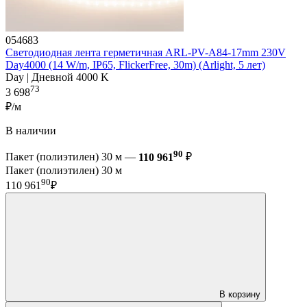
054683
Светодиодная лента герметичная ARL-PV-A84-17mm 230V
Day4000 (14 W/m, IP65, FlickerFree, 30m) (Arlight, 5 лет)
Day | Дневной 4000 K
73
3 698
₽/м
В наличии
90
Пакет (полиэтилен) 30 м —
110 961
₽
Пакет (полиэтилен) 30 м
90
110 961
₽
В корзину