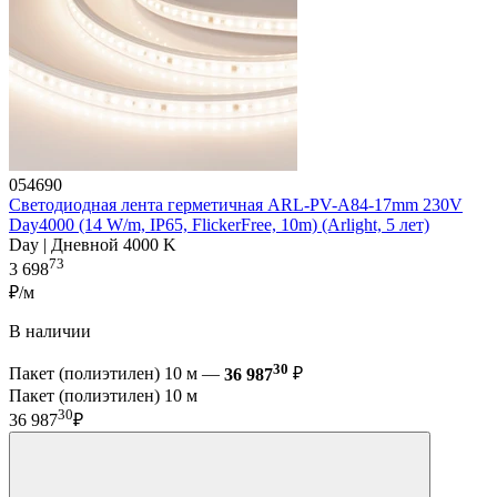
054690
Светодиодная лента герметичная ARL-PV-A84-17mm 230V
Day4000 (14 W/m, IP65, FlickerFree, 10m) (Arlight, 5 лет)
Day | Дневной 4000 K
73
3 698
₽/м
В наличии
30
Пакет (полиэтилен) 10 м —
36 987
₽
Пакет (полиэтилен) 10 м
30
36 987
₽