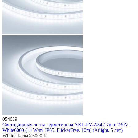
054689
Светодиодная лента герметичная ARL-PV-A84-17mm 230V
White6000 (14 W/m, IP65, FlickerFree, 10m) (Arlight, 5 лет)
White | Белый 6000 K