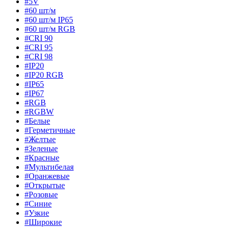
#5V
#60 шт/м
#60 шт/м IP65
#60 шт/м RGB
#CRI 90
#CRI 95
#CRI 98
#IP20
#IP20 RGB
#IP65
#IP67
#RGB
#RGBW
#Белые
#Герметичные
#Желтые
#Зеленые
#Красные
#Мультибелая
#Оранжевые
#Открытые
#Розовые
#Синие
#Узкие
#Широкие