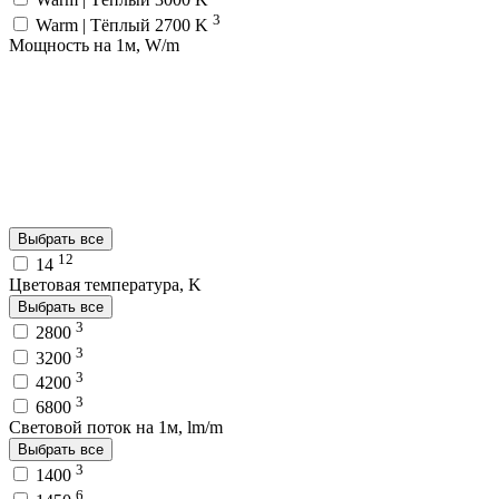
3
Warm | Тёплый 2700 K
Мощность на 1м, W/m
Выбрать все
12
14
Цветовая температура, K
Выбрать все
3
2800
3
3200
3
4200
3
6800
Световой поток на 1м, lm/m
Выбрать все
3
1400
6