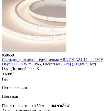
058658
Светодиодная лента герметичная ARL-PV-A84-17mm 230V
Day4000 (14 W/m, IP65, FlickerFree, 50m) (Arlight, 5 лет)
Day | Дневной 4000 K
73
3 698
₽/м
Нет в наличии
Под заказ
50
Пакет (полиэтилен) 50 м —
184 936
₽
Актуальная цена по запросу