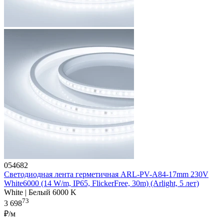
054682
Светодиодная лента герметичная ARL-PV-A84-17mm 230V
White6000 (14 W/m, IP65, FlickerFree, 30m) (Arlight, 5 лет)
White | Белый 6000 K
73
3 698
₽/м