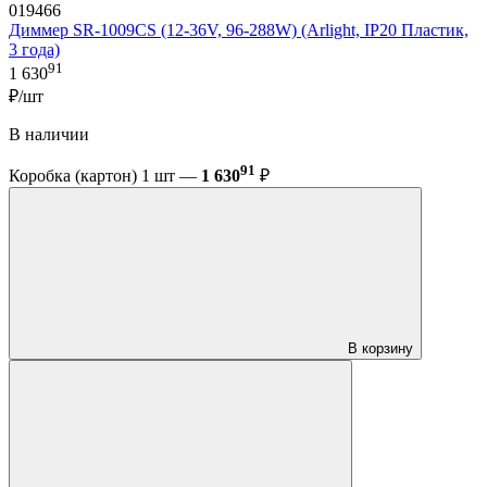
019466
Диммер SR-1009CS (12-36V, 96-288W) (Arlight, IP20 Пластик,
3 года)
91
1 630
₽/шт
В наличии
91
Коробка (картон) 1 шт —
1 630
₽
В корзину