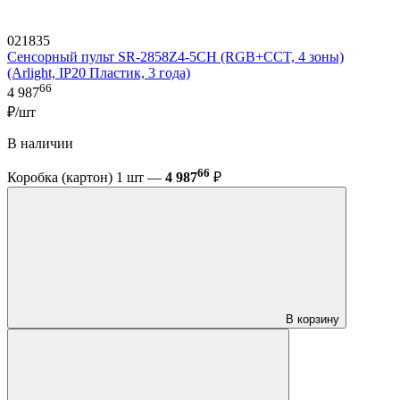
021835
Сенсорный пульт SR-2858Z4-5CH (RGB+CCT, 4 зоны)
(Arlight, IP20 Пластик, 3 года)
66
4 987
₽/шт
В наличии
66
Коробка (картон) 1 шт —
4 987
₽
В корзину