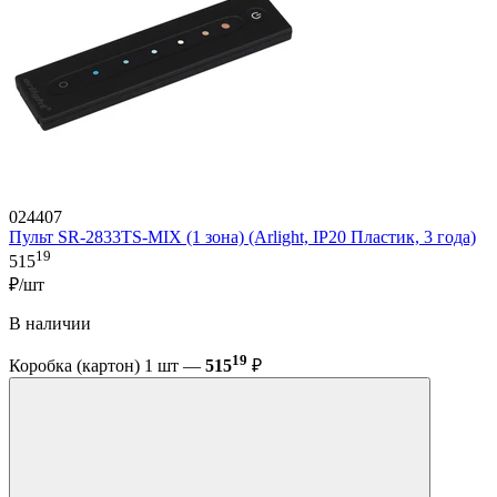
024407
Пульт SR-2833TS-MIX (1 зона) (Arlight, IP20 Пластик, 3 года)
19
515
₽/шт
В наличии
19
Коробка (картон) 1 шт —
515
₽