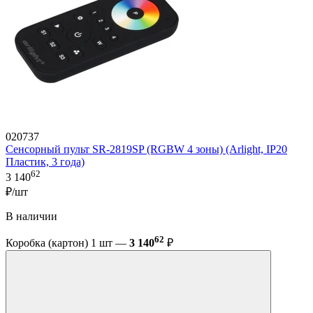
020737
Сенсорный пульт SR-2819SP (RGBW 4 зоны) (Arlight, IP20
Пластик, 3 года)
62
3 140
₽/шт
В наличии
62
Коробка (картон) 1 шт —
3 140
₽