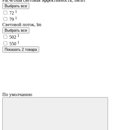
Расчетная световая эффективность, лм/Вт
Выбрать все
1
72
1
79
Световой поток, lm
Выбрать все
1
502
1
550
Показать 2 товара
По умолчанию