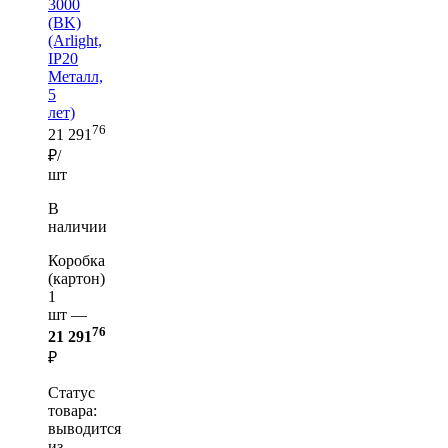
3000
(BK)
(Arlight,
IP20
Металл,
5
лет)
76
21 291
₽/
шт
В
наличии
Коробка
(картон)
1
шт —
76
21 291
₽
Статус
товара:
выводится
из