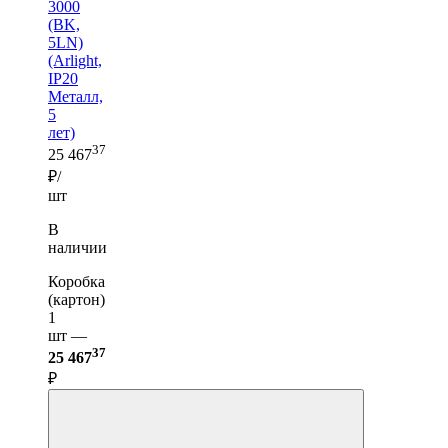
3000
(BK,
5LN)
(Arlight,
IP20
Металл,
5
лет)
37
25 467
₽/
шт
В
наличии
Коробка
(картон)
1
шт —
37
25 467
₽