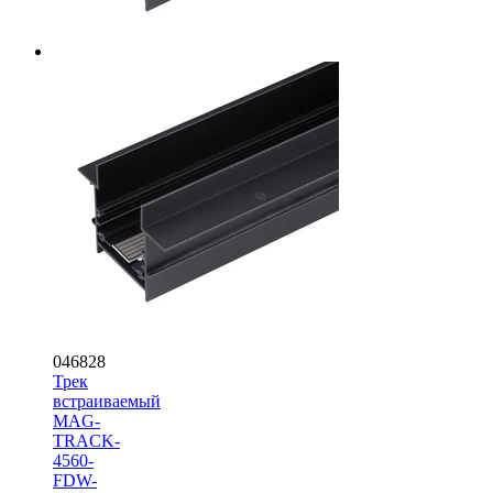
046828
Трек
встраиваемый
MAG-
TRACK-
4560-
FDW-