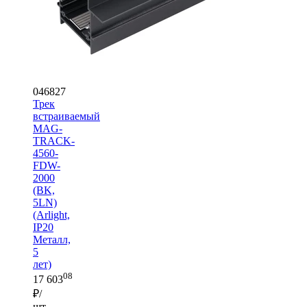
046827
Трек
встраиваемый
MAG-
TRACK-
4560-
FDW-
2000
(BK,
5LN)
(Arlight,
IP20
Металл,
5
лет)
08
17 603
₽/
шт