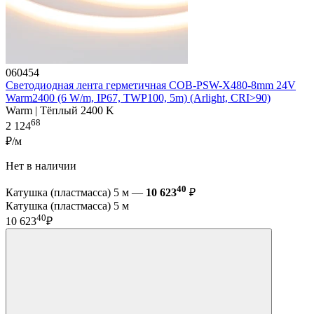
060454
Светодиодная лента герметичная COB-PSW-X480-8mm 24V
Warm2400 (6 W/m, IP67, TWP100, 5m) (Arlight, CRI>90)
Warm | Тёплый 2400 K
68
2 124
₽/м
Нет в наличии
40
Катушка (пластмасса) 5 м —
10 623
₽
Катушка (пластмасса) 5 м
40
10 623
₽