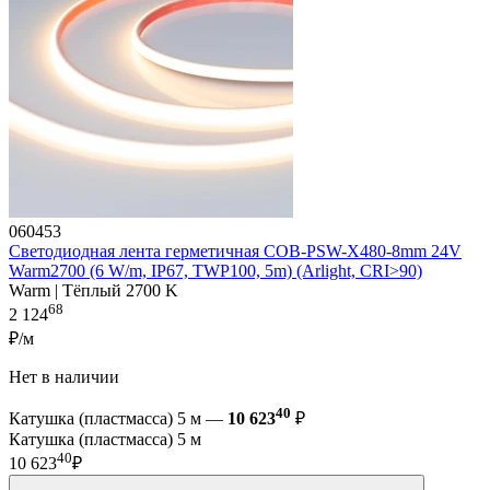
060453
Светодиодная лента герметичная COB-PSW-X480-8mm 24V
Warm2700 (6 W/m, IP67, TWP100, 5m) (Arlight, CRI>90)
Warm | Тёплый 2700 K
68
2 124
₽/м
Нет в наличии
40
Катушка (пластмасса) 5 м —
10 623
₽
Катушка (пластмасса) 5 м
40
10 623
₽