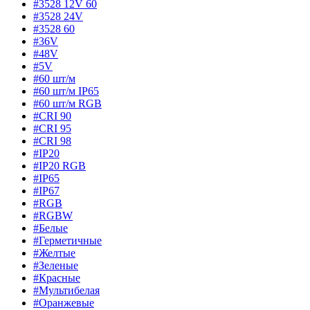
#3528 12V 60
#3528 24V
#3528 60
#36V
#48V
#5V
#60 шт/м
#60 шт/м IP65
#60 шт/м RGB
#CRI 90
#CRI 95
#CRI 98
#IP20
#IP20 RGB
#IP65
#IP67
#RGB
#RGBW
#Белые
#Герметичные
#Желтые
#Зеленые
#Красные
#Мультибелая
#Оранжевые