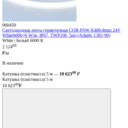
060450
Светодиодная лента герметичная COB-PSW-X480-8mm 24V
White6000 (6 W/m, IP67, TWP100, 5m) (Arlight, CRI>90)
White | Белый 6000 K
68
2 124
₽/м
В наличии
40
Катушка (пластмасса) 5 м —
10 623
₽
Катушка (пластмасса) 5 м
40
10 623
₽