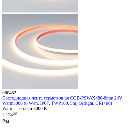
060452
Светодиодная лента герметичная COB-PSW-X480-8mm 24V
Warm3000 (6 W/m, IP67, TWP100, 5m) (Arlight, CRI>90)
Warm | Тёплый 3000 K
68
2 124
₽/м