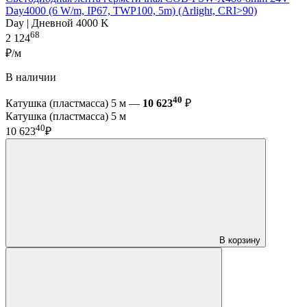
Day4000 (6 W/m, IP67, TWP100, 5m) (Arlight, CRI>90)
Day | Дневной 4000 K
68
2 124
₽/м
В наличии
40
Катушка (пластмасса) 5 м —
10 623
₽
Катушка (пластмасса) 5 м
40
10 623
₽
В корзину