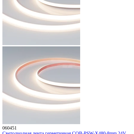
060451
Светодиодная лента герметичная COB-PSW-X480-8mm 24V