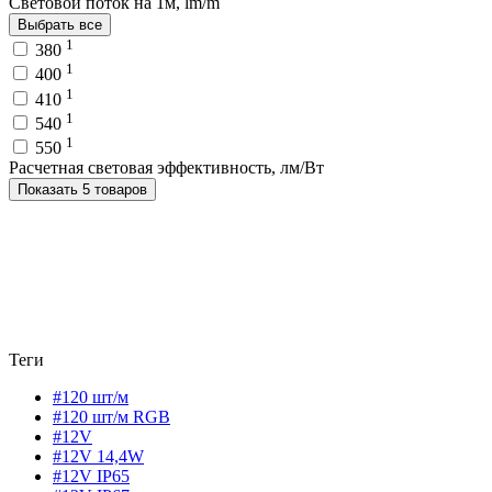
Световой поток на 1м, lm/m
Выбрать все
1
380
1
400
1
410
1
540
1
550
Расчетная световая эффективность, лм/Вт
Показать 5 товаров
Теги
#120 шт/м
#120 шт/м RGB
#12V
#12V 14,4W
#12V IP65