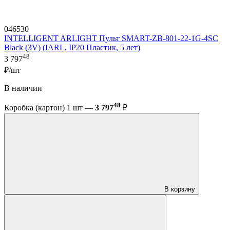
046530
INTELLIGENT ARLIGHT Пульт SMART-ZB-801-22-1G-4SC
Black (3V) (IARL, IP20 Пластик, 5 лет)
48
3 797
₽/шт
В наличии
48
Коробка (картон) 1 шт —
3 797
₽
В корзину