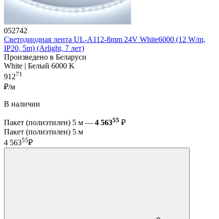
052742
Светодиодная лента UL-A112-8mm 24V White6000 (12 W/m,
IP20, 5m) (Arlight, 7 лет)
Произведено в Беларуси
White | Белый 6000 K
71
912
₽/м
В наличии
55
Пакет (полиэтилен) 5 м —
4 563
₽
Пакет (полиэтилен) 5 м
55
4 563
₽