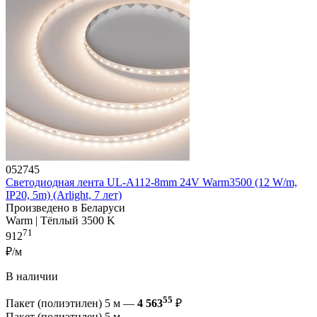
052745
Светодиодная лента UL-A112-8mm 24V Warm3500 (12 W/m,
IP20, 5m) (Arlight, 7 лет)
Произведено в Беларуси
Warm | Тёплый 3500 K
71
912
₽/м
В наличии
55
Пакет (полиэтилен) 5 м —
4 563
₽
Пакет (полиэтилен) 5 м