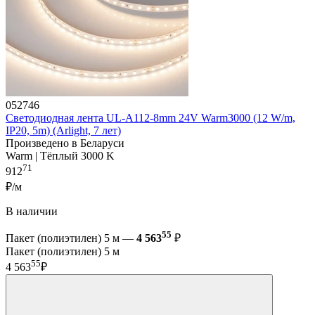
052746
Светодиодная лента UL-A112-8mm 24V Warm3000 (12 W/m,
IP20, 5m) (Arlight, 7 лет)
Произведено в Беларуси
Warm | Тёплый 3000 K
71
912
₽/м
В наличии
55
Пакет (полиэтилен) 5 м —
4 563
₽
Пакет (полиэтилен) 5 м
55
4 563
₽