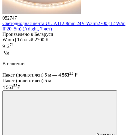
052747
Светодиодная лента UL-A112-8mm 24V Warm2700 (12 W/m,
IP20, 5m) (Arlight, 7 лет)
Произведено в Беларуси
Warm | Тёплый 2700 K
71
912
₽/м
В наличии
55
Пакет (полиэтилен) 5 м —
4 563
₽
Пакет (полиэтилен) 5 м
55
4 563
₽