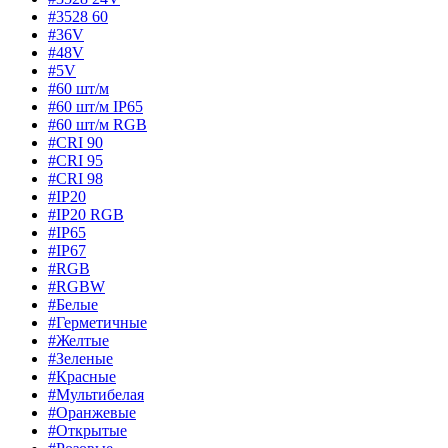
#3528 60
#36V
#48V
#5V
#60 шт/м
#60 шт/м IP65
#60 шт/м RGB
#CRI 90
#CRI 95
#CRI 98
#IP20
#IP20 RGB
#IP65
#IP67
#RGB
#RGBW
#Белые
#Герметичные
#Желтые
#Зеленые
#Красные
#Мультибелая
#Оранжевые
#Открытые