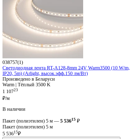
038757(1)
Светодиодная лента RT-A128-8mm 24V Warm3500 (10 W/m,
IP20, 5m) (Arlight, высок.эфф.150 лм/Вт)
Произведено в Беларуси
Warm | Тёплый 3500 K
23
1 107
₽/м
В наличии
15
Пакет (полиэтилен) 5 м —
5 536
₽
Пакет (полиэтилен) 5 м
15
5 536
₽