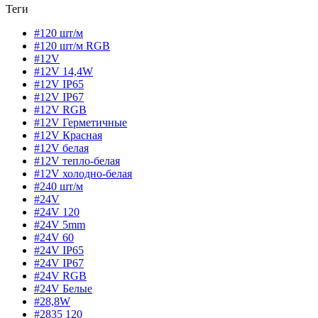
Теги
#120 шт/м
#120 шт/м RGB
#12V
#12V 14,4W
#12V IP65
#12V IP67
#12V RGB
#12V Герметичные
#12V Красная
#12V белая
#12V тепло-белая
#12V холодно-белая
#240 шт/м
#24V
#24V 120
#24V 5mm
#24V 60
#24V IP65
#24V IP67
#24V RGB
#24V Белые
#28,8W
#2835 120