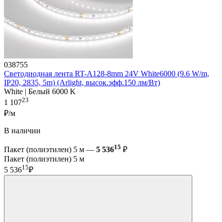
038755
Светодиодная лента RT-A128-8mm 24V White6000 (9.6 W/m,
IP20, 2835, 5m) (Arlight, высок.эфф.150 лм/Вт)
White | Белый 6000 K
23
1 107
₽/м
В наличии
15
Пакет (полиэтилен) 5 м —
5 536
₽
Пакет (полиэтилен) 5 м
15
5 536
₽