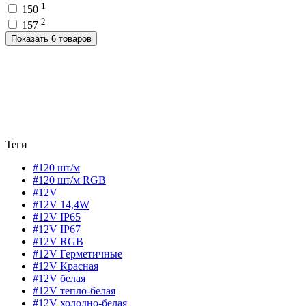
1
150
2
157
Показать 6 товаров
Теги
#120 шт/м
#120 шт/м RGB
#12V
#12V 14,4W
#12V IP65
#12V IP67
#12V RGB
#12V Герметичные
#12V Красная
#12V белая
#12V тепло-белая
#12V холодно-белая