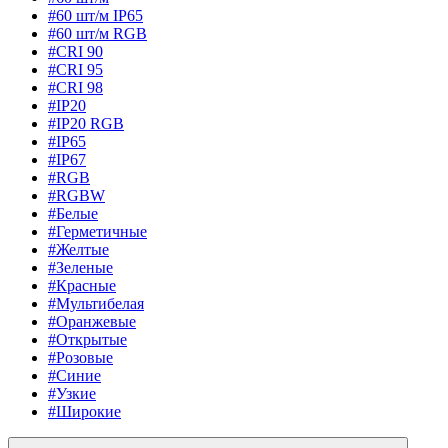
#60 шт/м IP65
#60 шт/м RGB
#CRI 90
#CRI 95
#CRI 98
#IP20
#IP20 RGB
#IP65
#IP67
#RGB
#RGBW
#Белые
#Герметичные
#Желтые
#Зеленые
#Красные
#Мультибелая
#Оранжевые
#Открытые
#Розовые
#Синие
#Узкие
#Широкие