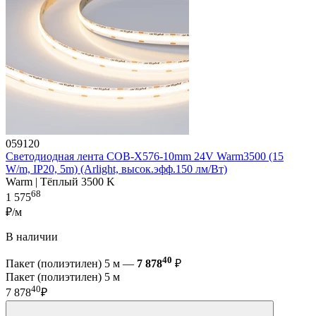
059120
Светодиодная лента COB-X576-10mm 24V Warm3500 (15
W/m, IP20, 5m) (Arlight, высок.эфф.150 лм/Вт)
Warm | Тёплый 3500 K
68
1 575
₽/м
В наличии
40
Пакет (полиэтилен) 5 м —
7 878
₽
Пакет (полиэтилен) 5 м
40
7 878
₽