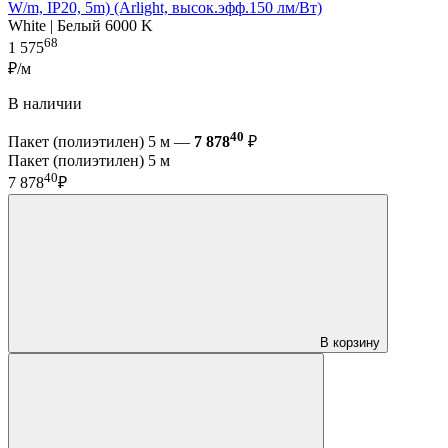
W/m, IP20, 5m) (Arlight, высок.эфф.150 лм/Вт)
White | Белый 6000 K
68
1 575
₽/м
В наличии
40
Пакет (полиэтилен) 5 м —
7 878
₽
Пакет (полиэтилен) 5 м
40
7 878
₽
В корзину