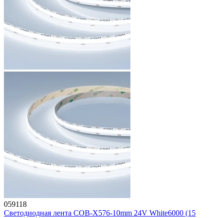
059118
Светодиодная лента COB-X576-10mm 24V White6000 (15