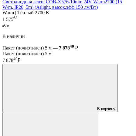
Светодиодная лента COB-X576-10mm 24V Warm2700 (15
W/m, IP20, 5m) (Arlight, высок.эфф.150 лм/Вт)
Warm | Тёплый 2700 K
68
1 575
₽/м
В наличии
40
Пакет (полиэтилен) 5 м —
7 878
₽
Пакет (полиэтилен) 5 м
40
7 878
₽
В корзину