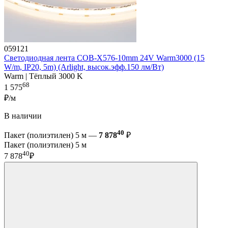
059121
Светодиодная лента COB-X576-10mm 24V Warm3000 (15
W/m, IP20, 5m) (Arlight, высок.эфф.150 лм/Вт)
Warm | Тёплый 3000 K
68
1 575
₽/м
В наличии
40
Пакет (полиэтилен) 5 м —
7 878
₽
Пакет (полиэтилен) 5 м
40
7 878
₽