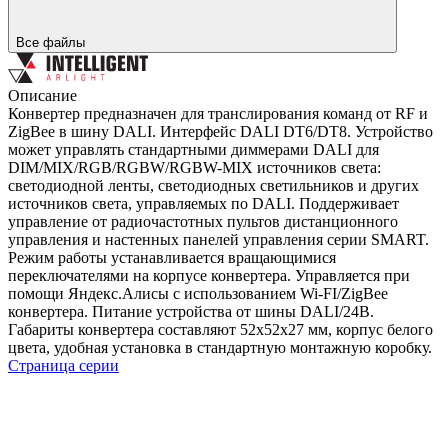
Все файлы
Описание
Конвертер предназначен для транслирования команд от RF и
ZigBee в шину DALI. Интерфейс DALI DT6/DT8. Устройство
может управлять стандартными диммерами DALI для
DIM/MIX/RGB/RGBW/RGBW-MIX источников света:
светодиодной ленты, светодиодных светильников и других
источников света, управляемых по DALI. Поддерживает
управление от радиочастотных пультов дистанционного
управления и настенных панелей управления серии SMART.
Режим работы устанавливается вращающимися
переключателями на корпусе конвертера. Управляется при
помощи Яндекс.Алисы с использованием Wi-FI/ZigBee
конвертера. Питание устройства от шины DALI/24В.
Габариты конвертера составляют 52х52х27 мм, корпус белого
цвета, удобная установка в стандартную монтажную коробку.
Страница серии