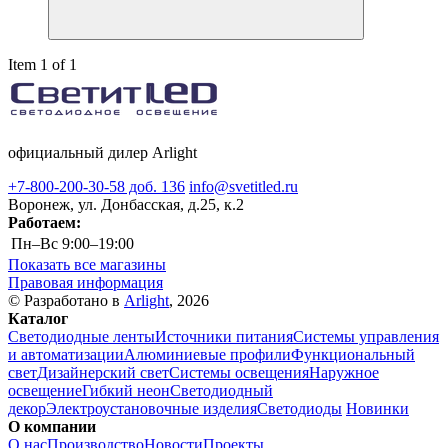
Item 1 of 1
официальный дилер Arlight
+7-800-200-30-58 доб. 136
info@svetitled.ru
Воронеж, ул. Донбасская, д.25, к.2
Работаем:
Пн–Вс
9:00–19:00
Показать все магазины
Правовая информация
© Разработано в
Arlight
, 2026
Каталог
Светодиодные ленты
Источники питания
Системы управления
и автоматизации
Алюминиевые профили
Функциональный
свет
Дизайнерский свет
Системы освещения
Наружное
освещение
Гибкий неон
Светодиодный
декор
Электроустановочные изделия
Светодиоды
Новинки
О компании
О нас
Производство
Новости
Проекты