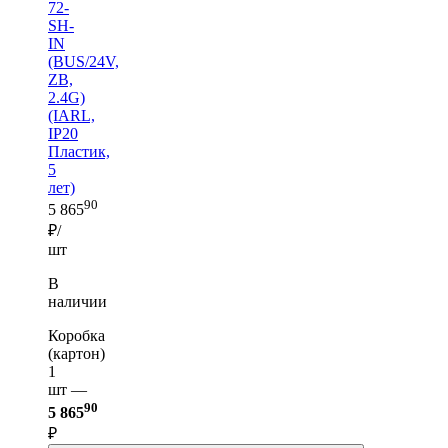
72-
SH-
IN
(BUS/24V,
ZB,
2.4G)
(IARL,
IP20
Пластик,
5
лет)
90
5 865
₽/
шт
В
наличии
Коробка
(картон)
1
шт —
90
5 865
₽