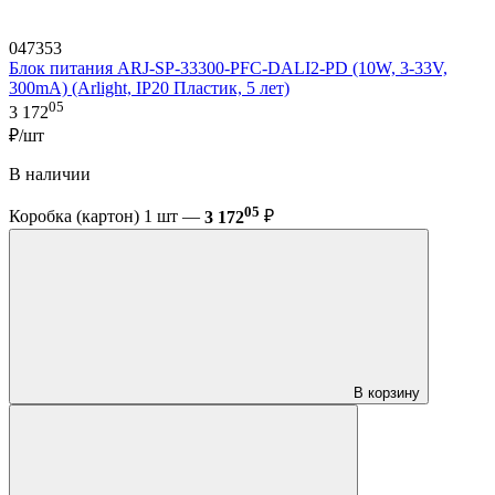
047353
Блок питания ARJ-SP-33300-PFC-DALI2-PD (10W, 3-33V,
300mA) (Arlight, IP20 Пластик, 5 лет)
05
3 172
₽/шт
В наличии
05
Коробка (картон) 1 шт —
3 172
₽
В корзину