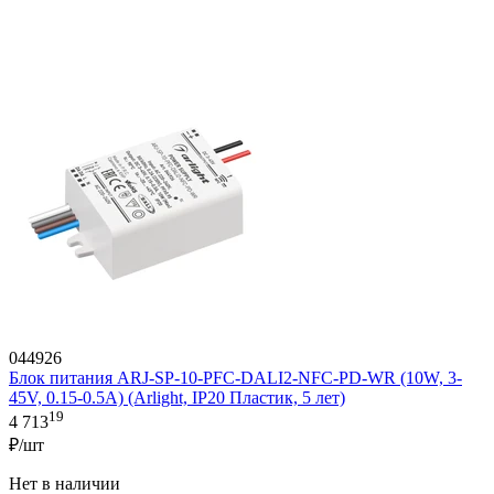
044926
Блок питания ARJ-SP-10-PFC-DALI2-NFC-PD-WR (10W, 3-
45V, 0.15-0.5A) (Arlight, IP20 Пластик, 5 лет)
19
4 713
₽/шт
Нет в наличии