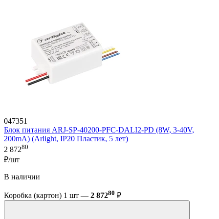
047351
Блок питания ARJ-SP-40200-PFC-DALI2-PD (8W, 3-40V,
200mA) (Arlight, IP20 Пластик, 5 лет)
80
2 872
₽/шт
В наличии
80
Коробка (картон) 1 шт —
2 872
₽