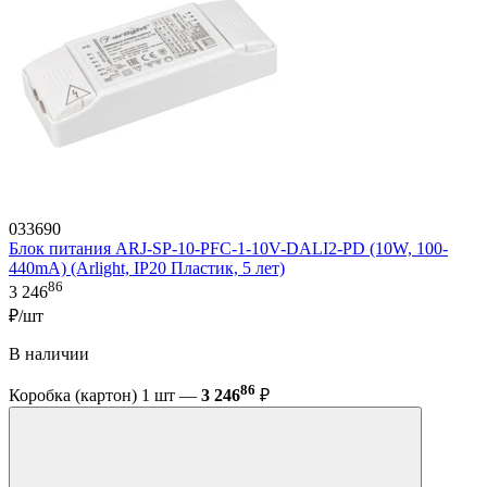
033690
Блок питания ARJ-SP-10-PFC-1-10V-DALI2-PD (10W, 100-
440mA) (Arlight, IP20 Пластик, 5 лет)
86
3 246
₽/шт
В наличии
86
Коробка (картон) 1 шт —
3 246
₽