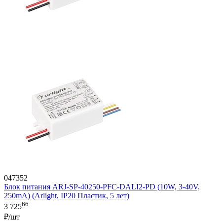
047352
Блок питания ARJ-SP-40250-PFC-DALI2-PD (10W, 3-40V,
250mA) (Arlight, IP20 Пластик, 5 лет)
66
3 725
₽/шт