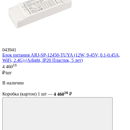
043941
Блок питания ARJ-SP-12450-TUYA (12W, 9-45V, 0.1-0.45A,
WiFi, 2.4G) (Arlight, IP20 Пластик, 5 лет)
16
4 460
₽/шт
В наличии
16
Коробка (картон) 1 шт —
4 460
₽