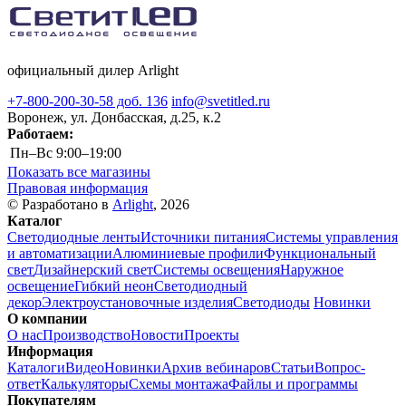
официальный дилер Arlight
+7-800-200-30-58 доб. 136
info@svetitled.ru
Воронеж, ул. Донбасская, д.25, к.2
Работаем:
Пн–Вс
9:00–19:00
Показать все магазины
Правовая информация
© Разработано в
Arlight
, 2026
Каталог
Светодиодные ленты
Источники питания
Системы управления
и автоматизации
Алюминиевые профили
Функциональный
свет
Дизайнерский свет
Системы освещения
Наружное
освещение
Гибкий неон
Светодиодный
декор
Электроустановочные изделия
Светодиоды
Новинки
О компании
О нас
Производство
Новости
Проекты
Информация
Каталоги
Видео
Новинки
Архив вебинаров
Статьи
Вопрос-
ответ
Калькуляторы
Схемы монтажа
Файлы и программы
Покупателям