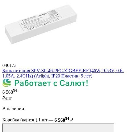
046173
Блок питания SPV-SP-46-PFC-ZIGBEE-RF (46W, 9-53V, 0.6-
1.05A, 2.4GHz) (Arlight, IP20 Пластик, 5 лет)
54
6 568
₽/шт
В наличии
54
Коробка (картон) 1 шт —
6 568
₽